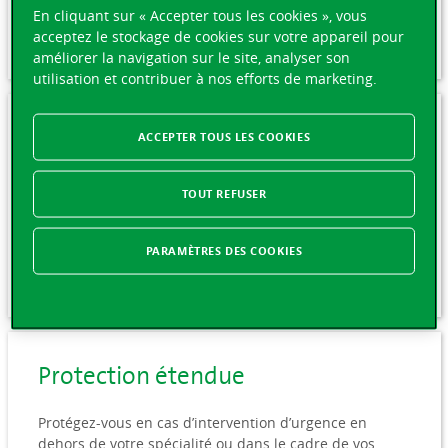
conforme aux exigences légales en la matière.
En cliquant sur « Accepter tous les cookies », vous
acceptez le stockage de cookies sur votre appareil pour
améliorer la navigation sur le site, analyser son
utilisation et contribuer à nos efforts de marketing.
Protection juridique
ACCEPTER TOUS LES COOKIES
Avec le soutien de nos avocat-e-s et juristes expert-e-s
TOUT REFUSER
en responsabilité civile médicale, défendez vos intérêts
face aux prétentions non fondées et indemnisez la
partie lésée en cas de responsabilité.
PARAMÈTRES DES COOKIES
Protection étendue
Protégez-vous en cas d’intervention d’urgence en
dehors de votre spécialité ou dans le cadre de vos