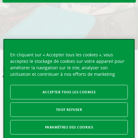
En cliquant sur « Accepter tous les cookies », vous
acceptez le stockage de cookies sur votre appareil pour
Nos couvertures d'Assistance et
améliorer la navigation sur le site, analyser son
utilisation et contribuer à nos efforts de marketing.
Voyage
ACCEPTER TOUS LES COOKIES
TOUT REFUSER
Assurance voyage et annulation
PARAMÈTRES DES COOKIES
Ne laissez pas un imprévu ruiner vos projets de voyage.