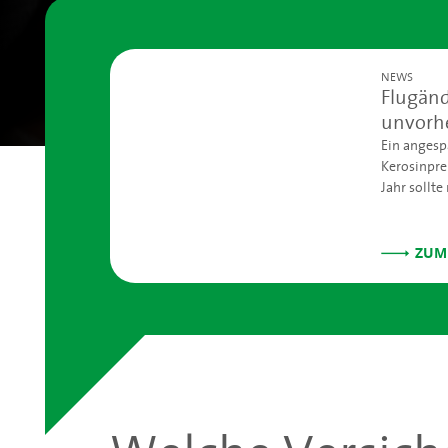
NEWS
Flugänd
unvorhe
erwart
Ein angesp
Kerosinpre
Jahr sollte
Sommerferi
Bevor Sie I
über die Fo
ZUM