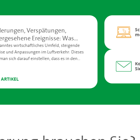
erungen, Verspätungen,
S
m
rgesehene Ereignisse: Was
et uns im Sommer?
anntes wirtschaftliches Umfeld, steigende
ise und Anpassungen im Luftverkehr: Dieses
 man sich darauf einstellen, dass es in den
Ko
en zu unvorhergesehene Ereignissen kann.
Si
hre Urlaubspläne aufgeben, sollten Sie sich
lgen im Klaren sein und sich absichern.
 ARTIKEL