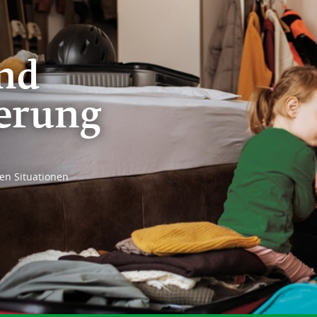
und
herung
len Situationen