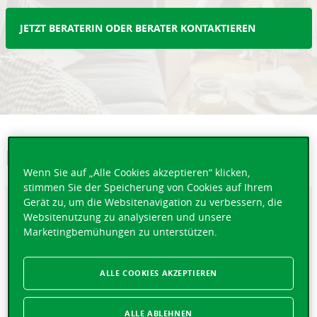
JETZT BERATERIN ODER BERATER KONTAKTIEREN
Ihre Vorteile
Wenn Sie auf „Alle Cookies akzeptieren“ klicken,
stimmen Sie der Speicherung von Cookies auf Ihrem
Gerät zu, um die Websitenavigation zu verbessern, die
Konkurrenzfähiger Zinssatz
Websitenutzung zu analysieren und unsere
Marketingbemühungen zu unterstützen.
Profitieren Sie von einem äusserst konkurrenzfähigen
Zinssatz während der gesamten Laufzeit der
Finanzierung mit einem festen Zinssatz von 15 Jahren,
ALLE COOKIES AKZEPTIEREN
der bis zu 18 Monate vor Beginn der Zahlungen
festgelegt werden kann.
ALLE ABLEHNEN