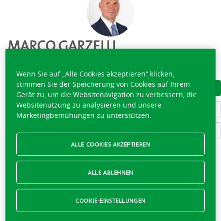
MARCO GARZELLI
091 697 67 00
Wenn Sie auf „Alle Cookies akzeptieren“ klicken,
stimmen Sie der Speicherung von Cookies auf Ihrem
VISITENKARTE HERUNTERLADEN
Gerät zu, um die Websitenavigation zu verbessern, die
Websitenutzung zu analysieren und unsere
LERNEN SIE DAS TEAM KENNEN
Marketingbemühungen zu unterstützen.
SCHREIBEN SIE AN MARCO GARZELLI
ALLE COOKIES AKZEPTIEREN
ALLE ABLEHNEN
Momentan geschlossen,
öffnet morgen um 08:00
COOKIE-EINSTELLUNGEN
08:00 - 12:00
Montag
13:30 - 17:00