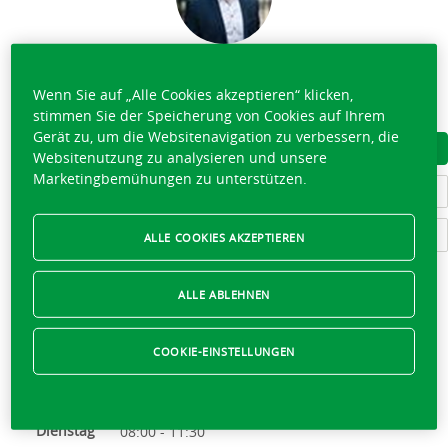
ANGELO VENTURELLA
Wenn Sie auf „Alle Cookies akzeptieren“ klicken,
032 494 10 60
stimmen Sie der Speicherung von Cookies auf Ihrem
Gerät zu, um die Websitenavigation zu verbessern, die
VISITENKARTE HERUNTERLADEN
Websitenutzung zu analysieren und unsere
Marketingbemühungen zu unterstützen.
LERNEN SIE DAS TEAM KENNEN
SCHREIBEN SIE AN ANGELO VENTURELLA
ALLE COOKIES AKZEPTIEREN
ALLE ABLEHNEN
Momentan geschlossen,
öffnet morgen um 08:00
COOKIE-EINSTELLUNGEN
Montag
08:00 - 11:30
Dienstag
08:00 - 11:30