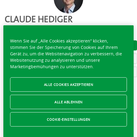
CLAUDE HEDIGER
044 942 91 50
Wenn Sie auf „Alle Cookies akzeptieren“ klicken,
VISITENKARTE HERUNTERLADEN
stimmen Sie der Speicherung von Cookies auf Ihrem
Gerät zu, um die Websitenavigation zu verbessern, die
LERNEN SIE DAS TEAM KENNEN
Websitenutzung zu analysieren und unsere
Marketingbemühungen zu unterstützen.
SCHREIBEN SIE AN CLAUDE HEDIGER
ALLE COOKIES AKZEPTIEREN
Momentan geschlossen,
öffnet morgen um 08:00
ALLE ABLEHNEN
Montag
08:00 - 12:00
COOKIE-EINSTELLUNGEN
Dienstag
08:00 - 12:00