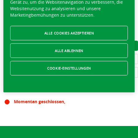
Gerät zu, um die Websitenavigation zu verbessern, die
Websitenutzung zu analysieren und unsere
FRANÇOIS MARTINET
Marketingbemühungen zu unterstützen.
ALLE COOKIES AKZEPTIEREN
021 843 25 26
VISITENKARTE HERUNTERLADEN
ALLE ABLEHNEN
LERNEN SIE DAS TEAM KENNEN
COOKIE-EINSTELLUNGEN
SCHREIBEN SIE AN FRANÇOIS MARTINET
Momentan geschlossen,