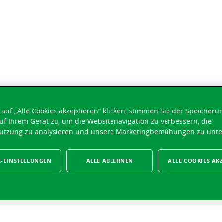
e
auf „Alle Cookies akzeptieren“ klicken, stimmen Sie der Speicheru
en
uf Ihrem Gerät zu, um die Websitenavigation zu verbessern, die
utzung zu analysieren und unsere Marketingbemühungen zu unte
E-EINSTELLUNGEN
ALLE ABLEHNEN
ALLE COOKIES AK