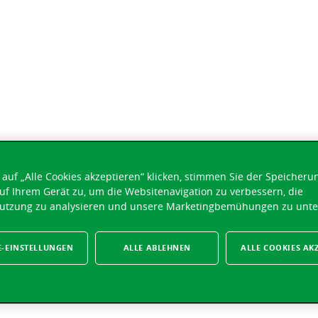
e
men
auf „Alle Cookies akzeptieren“ klicken, stimmen Sie der Speicheru
uf Ihrem Gerät zu, um die Websitenavigation zu verbessern, die
utzung zu analysieren und unsere Marketingbemühungen zu unte
E-EINSTELLUNGEN
ALLE ABLEHNEN
ALLE COOKIES AK