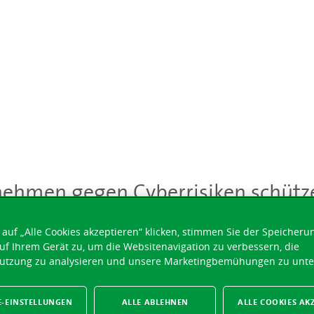
nehmen gegen Cyberrisiken schütz
auf „Alle Cookies akzeptieren“ klicken, stimmen Sie der Speicheru
uf Ihrem Gerät zu, um die Websitenavigation zu verbessern, die
utzung zu analysieren und unsere Marketingbemühungen zu unte
E-EINSTELLUNGEN
ALLE ABLEHNEN
ALLE COOKIES AK