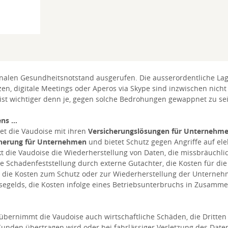
nalen Gesundheitsnotstand ausgerufen. Die ausserordentliche Lag
nzen, digitale Meetings oder Aperos via Skype sind inzwischen nic
s ist wichtiger denn je, gegen solche Bedrohungen gewappnet zu sei
s ...
et die Vaudoise mit ihren
Versicherungslösungen für Unternehm
cherung für Unternehmen
und bietet Schutz gegen Angriffe auf el
kt die Vaudoise die Wiederherstellung von Daten, die missbräuchli
e Schadenfeststellung durch externe Gutachter, die Kosten für d
, die Kosten zum Schutz oder zur Wiederherstellung der Unternehm
Lösegelds, die Kosten infolge eines Betriebsunterbruchs in Zusam
übernimmt die Vaudoise auch wirtschaftliche Schäden, die Dritten 
 Kunden übertragen wird oder bei fahrlässiger Verletzung des Da