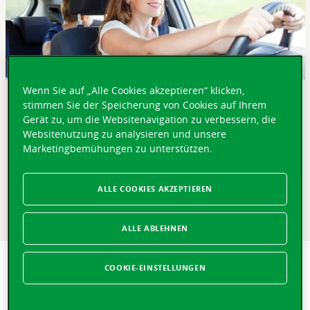
Wenn Sie auf „Alle Cookies akzeptieren“ klicken,
stimmen Sie der Speicherung von Cookies auf Ihrem
KURZ GEFASST
Gerät zu, um die Websitenavigation zu verbessern, die
Die Elektromobilität nimmt Fahrt auf. Trotz leichter Flaute
Websitenutzung zu analysieren und unsere
Anfang 2025 steht dem Durchbruch der Elektromobilität
Marketingbemühungen zu unterstützen.
in einem sich verändernden Ökosystem der
Automobilindustrie nichts mehr im Weg. Der Markt
befindet sich im Wandel zwischen Infrastruktur,
ALLE COOKIES AKZEPTIEREN
Besteuerung, neuen Akteuren und angepassten
Versicherungslösungen.
ALLE ABLEHNEN
Gute Nachrichten für die Umwelt: Die Umstellung auf
COOKIE-EINSTELLUNGEN
elektrische Mobilität in der Schweiz macht Tempo.
Während die Automobilnachfrage insgesamt schwächelt –
die Neuzulassungen gingen um 12,5 % zurück – legt die