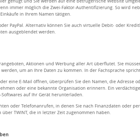
ehler genügt und Sie werden auf eine betrügerische Website umgele
nn immer möglich die Zwei-Faktor-Authentifizierung. So wird nebe
 Einkäufe in Ihrem Namen tätigen.
der PayPal. Alternativ können Sie auch virtuelle Debit- oder Kredit
aten ausgeblendet werden.
rangeboten, Aktionen und Werbung aller Art überflutet. Sie müsse
 werden, um an Ihre Daten zu kommen. In der Fachsprache spricht
 oder eine E-Mail öffnen, überprüfen Sie den Namen, die Adresse
ehmen oder eine bekannte Organisation erinnern. Ein verdächtiger 
-Softwares auf Ihr Gerät herunterladen.
hten oder Telefonanrufen, in denen Sie nach Finanzdaten oder per
n über TWINT, die in letzter Zeit zugenommen haben.
eben