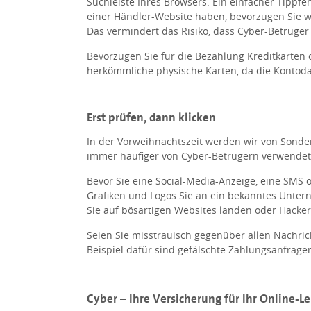
Suchleiste Ihres Browsers. Ein einfacher Tippf
einer Händler-Website haben, bevorzugen Sie we
Das vermindert das Risiko, dass Cyber-Betrüger
Bevorzugen Sie für die Bezahlung Kreditkarten o
herkömmliche physische Karten, da die Kontod
Erst prüfen, dann klicken
In der Vorweihnachtszeit werden wir von Sonde
immer häufiger von Cyber-Betrügern verwendet
Bevor Sie eine Social-Media-Anzeige, eine SMS
Grafiken und Logos Sie an ein bekanntes Untern
Sie auf bösartigen Websites landen oder Hacker
Seien Sie misstrauisch gegenüber allen Nachric
Beispiel dafür sind gefälschte Zahlungsanfrage
Cyber – Ihre Versicherung für Ihr Online-L