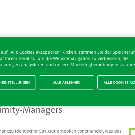
auf „Alle Cookies akzeptieren“ klicken, stimmen Sie der Speicheru
uf Ihrem Gerät zu, um die Websitenavigation zu verbessern, die
utzung zu analysieren und unsere Marketingbemühungen zu unte
-EINSTELLUNGEN
ALLE ABLEHNEN
ALLE COOKIES AK
oximity-Managers
nahezu identischer Struktur erheblich voneinander, was das