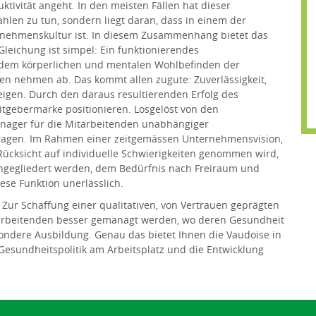
tivität angeht. In den meisten Fällen hat dieser
hlen zu tun, sondern liegt daran, dass in einem der
rnehmenskultur ist. In diesem Zusammenhang bietet das
Gleichung ist simpel: Ein funktionierendes
 dem körperlichen und mentalen Wohlbefinden der
ten nehmen ab. Das kommt allen zugute: Zuverlässigkeit,
igen. Durch den daraus resultierenden Erfolg des
itgebermarke positionieren. Losgelöst von den
anager für die Mitarbeitenden unabhängiger
fragen. Im Rahmen einer zeitgemässen Unternehmensvision,
 Rücksicht auf individuelle Schwierigkeiten genommen wird,
eingegliedert werden, dem Bedürfnis nach Freiraum und
ese Funktion unerlässlich.
 Zur Schaffung einer qualitativen, von Vertrauen geprägten
tarbeitenden besser gemanagt werden, wo deren Gesundheit
sondere Ausbildung. Genau das bietet Ihnen die Vaudoise in
esundheitspolitik am Arbeitsplatz und die Entwicklung