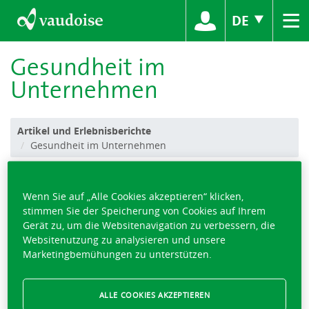
≡
DE
Gesundheit im
Unternehmen
Artikel und Erlebnisberichte
Gesundheit im Unternehmen
Die Verantwortung des
Wenn Sie auf „Alle Cookies akzeptieren“ klicken,
Einzelnen und des Kollektivs
stimmen Sie der Speicherung von Cookies auf Ihrem
Gerät zu, um die Websitenavigation zu verbessern, die
Websitenutzung zu analysieren und unsere
Marketingbemühungen zu unterstützen.
Viele Unternehmen bieten ihren Mitarbeitenden ein ganzes
ALLE COOKIES AKZEPTIEREN
Bündel an Leistungen und Angeboten zum Thema