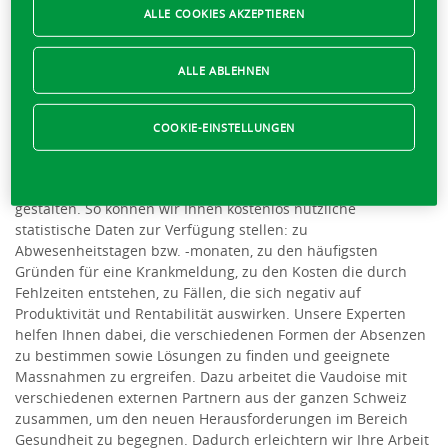
der Mitarbeitenden und damit um die des Unternehmens
ALLE COOKIES AKZEPTIEREN
bestellt ist. Die von Arbeitgebern eingerichteten Systeme
lassen sich mit Statistiken des Versicherers noch verbessern:
ALLE ABLEHNEN
Personalressourcen können besser gesteuert, körperliche und
psychische Beeinträchtigungen der Mitarbeitenden reduziert
werden.
COOKIE-EINSTELLUNGEN
Wenn Sie seit mindestens einem Jahr eine Unfall- oder
Krankentaggeldversicherung bei der Vaudoise haben, können
wir Ihnen helfen, Ihre internen Massnahmen effizienter zu
gestalten. So können wir Ihnen kostenlos nützliche
statistische Daten zur Verfügung stellen: zu
Abwesenheitstagen bzw. -monaten, zu den häufigsten
Gründen für eine Krankmeldung, zu den Kosten die durch
Fehlzeiten entstehen, zu Fällen, die sich negativ auf
Produktivität und Rentabilität auswirken. Unsere Experten
helfen Ihnen dabei, die verschiedenen Formen der Absenzen
zu bestimmen sowie Lösungen zu finden und geeignete
Massnahmen zu ergreifen. Dazu arbeitet die Vaudoise mit
verschiedenen externen Partnern aus der ganzen Schweiz
zusammen, um den neuen Herausforderungen im Bereich
Gesundheit zu begegnen. Dadurch erleichtern wir Ihre Arbeit