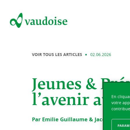
VOIR TOUS LES ARTICLES
02.06.2026
Jeunes & Pré
l’avenir avec
En cliqua
votre app
contribue
Par Emilie Guillaume & Jacqueline K
PARAMÈ