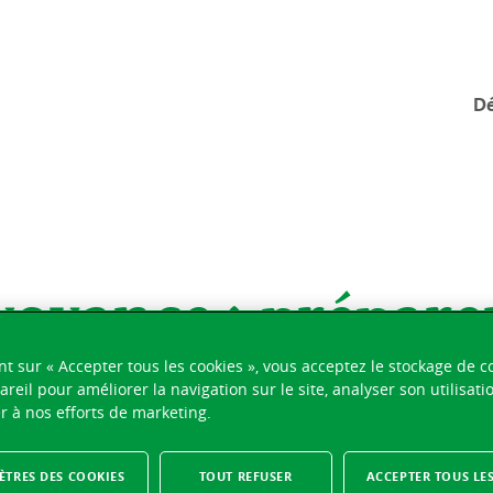
Dé
voyance : prépare
 100.- par mois
nt sur « Accepter tous les cookies », vous acceptez le stockage de c
areil pour améliorer la navigation sur le site, analyser son utilisati
r à nos efforts de marketing.
rähenbühl
TRES DES COOKIES
TOUT REFUSER
ACCEPTER TOUS LE