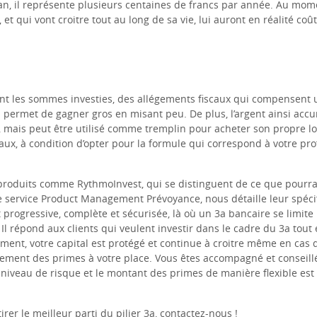
an, il représente plusieurs centaines de francs par année. Au mome
 et qui vont croitre tout au long de sa vie, lui auront en réalité c
nt les sommes investies, des allégements fiscaux qui compensent u
3a permet de gagner gros en misant peu. De plus, l’argent ainsi acc
e, mais peut être utilisé comme tremplin pour acheter son propre 
ux, à condition d’opter pour la formule qui correspond à votre profi
 produits comme RythmoInvest, qui se distinguent de ce que pourra
 service Product Management Prévoyance, nous détaille leur spécifi
 progressive, complète et sécurisée, là où un 3a bancaire se limite
 Il répond aux clients qui veulent investir dans le cadre du 3a tout
ement, votre capital est protégé et continue à croitre même en cas d’
ement des primes à votre place. Vous êtes accompagné et conseillé
le niveau de risque et le montant des primes de manière flexible est
r le meilleur parti du pilier 3a, contactez-nous !