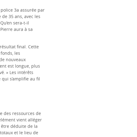
 police 3a assurée par
e de 35 ans, avec les
Qu’en sera-t-il
 Pierre aura à sa
ésultat final. Cette
fonds, les
 de nouveaux
ent est longue, plus
é. » Les intérêts
qui s’amplifie au fil
ie des ressources de
élément vient alléger
t être déduite de la
otaux et le lieu de