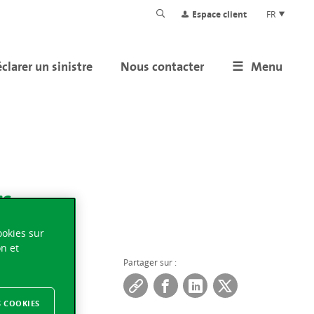
Espace client
FR
clarer un sinistre
Nous contacter
Menu
r
ookies sur
on et
Partager sur :
S COOKIES