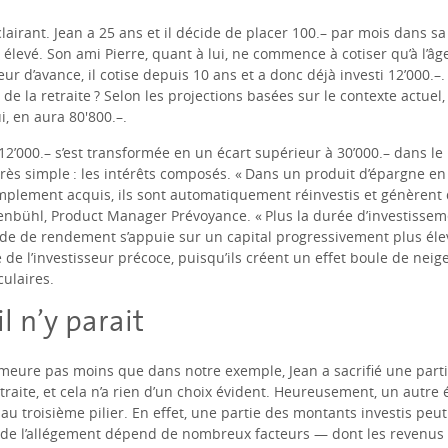
irant. Jean a 25 ans et il décide de placer 100.– par mois dans sa
 élevé. Son ami Pierre, quant à lui, ne commence à cotiser qu’à l’âg
 d’avance, il cotise depuis 10 ans et a donc déjà investi 12’000.–. 
 de la retraite ? Selon les projections basées sur le contexte actuel,
i, en aura 80'800.–.
2’000.– s’est transformée en un écart supérieur à 30’000.– dans le r
 très simple : les intérêts composés. « Dans un produit d’épargne en 
plement acquis, ils sont automatiquement réinvestis et génèrent
enbühl, Product Manager Prévoyance. « Plus la durée d’investissem
iode de rendement s’appuie sur un capital progressivement plus élev
de l’investisseur précoce, puisqu’ils créent un effet boule de neige 
culaires.
l n’y parait
 demeure pas moins que dans notre exemple, Jean a sacrifié une part
traite, et cela n’a rien d’un choix évident. Heureusement, un autre 
és au troisième pilier. En effet, une partie des montants investis peu
de l’allégement dépend de nombreux facteurs — dont les revenus t