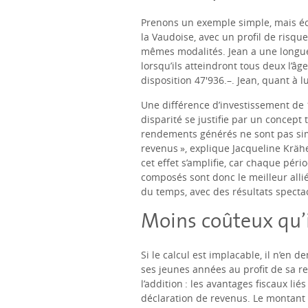
Prenons un exemple simple, mais écla
la Vaudoise, avec un profil de risque
mêmes modalités. Jean a une longueur
lorsqu’ils atteindront tous deux l’âge
disposition 47'936.–. Jean, quant à lu
Une différence d’investissement de 1
disparité se justifie par un concept
rendements générés ne sont pas sim
revenus », explique Jacqueline Kräh
cet effet s’amplifie, car chaque pér
composés sont donc le meilleur allié 
du temps, avec des résultats specta
Moins coûteux qu’i
Si le calcul est implacable, il n’en
ses jeunes années au profit de sa re
l’addition : les avantages fiscaux li
déclaration de revenus. Le montant 