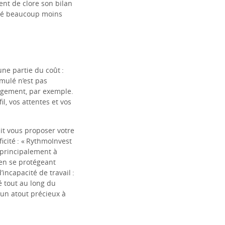
nt de clore son bilan
oûté beaucoup moins
ne partie du coût :
umulé n’est pas
logement, par exemple.
l, vos attentes et vos
it vous proposer votre
cité : « RythmoInvest
 principalement à
 en se protégeant
incapacité de travail :
 tout au long du
 un atout précieux à