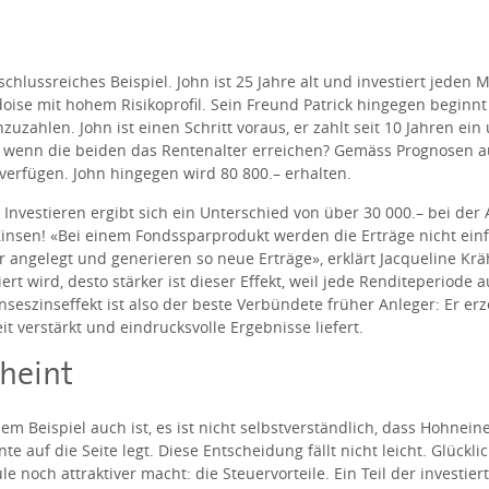
hlussreiches Beispiel. John ist 25 Jahre alt und investiert jeden M
oise mit hohem Risikoprofil. Sein Freund Patrick hingegen beginnt 
zahlen. John ist einen Schritt voraus, er zahlt seit 10 Jahren ein
us, wenn die beiden das Rentenalter erreichen? Gemäss Prognosen au
 verfügen. John hingegen wird 80 800.– erhalten.
 Investieren ergibt sich ein Unterschied von über 30 000.– bei der
 Zinsen! «Bei einem Fondssparprodukt werden die Erträge nicht e
angelegt und generieren so neue Erträge», erklärt Jacqueline Krä
rt wird, desto stärker ist dieser Effekt, weil jede Renditeperiode a
nseszinseffekt ist also der beste Verbündete früher Anleger: Er er
eit verstärkt und eindrucksvolle Ergebnisse liefert.
cheint
m Beispiel auch ist, es ist nicht selbstverständlich, dass Hohnein
e auf die Seite legt. Diese Entscheidung fällt nicht leicht. Glückli
le noch attraktiver macht: die Steuervorteile. Ein Teil der investie