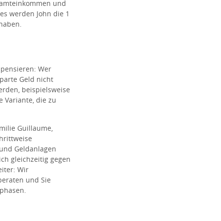
Gesamteinkommen und
res werden John die 1
 haben.
ompensieren: Wer
parte Geld nicht
rden, beispielsweise
 Variante, die zu
milie Guillaume,
hrittweise
 und Geldanlagen
ch gleichzeitig gegen
iter: Wir
beraten und Sie
sphasen.