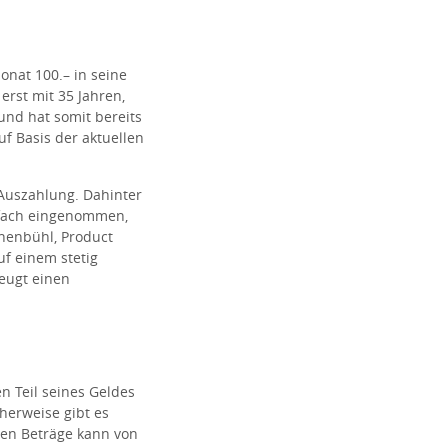
onat 100.– in seine
erst mit 35 Jahren,
 und hat somit bereits
f Basis der aktuellen
 Auszahlung. Dahinter
infach eingenommen,
henbühl, Product
uf einem stetig
zeugt einen
en Teil seines Geldes
cherweise gibt es
rten Beträge kann von