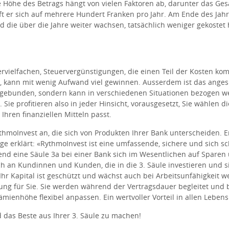
 Höhe des Betrags hängt von vielen Faktoren ab, darunter das 
ft er sich auf mehrere Hundert Franken pro Jahr. Am Ende des Jah
nd die über die Jahre weiter wachsen, tatsächlich weniger gekostet
 vervielfachen, Steuervergünstigungen, die einen Teil der Kosten k
ert, kann mit wenig Aufwand viel gewinnen. Ausserdem ist das anges
 gebunden, sondern kann in verschiedenen Situationen bezogen we
e profitieren also in jeder Hinsicht, vorausgesetzt, Sie wählen die
Ihren finanziellen Mitteln passt.
thmoInvest an, die sich von Produkten Ihrer Bank unterscheiden. E
 erklärt: «RythmoInvest ist eine umfassende, sichere und sich sc
nd eine Säule 3a bei einer Bank sich im Wesentlichen auf Sparen
ch an Kundinnen und Kunden, die in die 3. Säule investieren und si
hr Kapital ist geschützt und wächst auch bei Arbeitsunfähigkeit we
g für Sie. Sie werden während der Vertragsdauer begleitet und 
mienhöhe flexibel anpassen. Ein wertvoller Vorteil in allen Leben
 das Beste aus Ihrer 3. Säule zu machen!