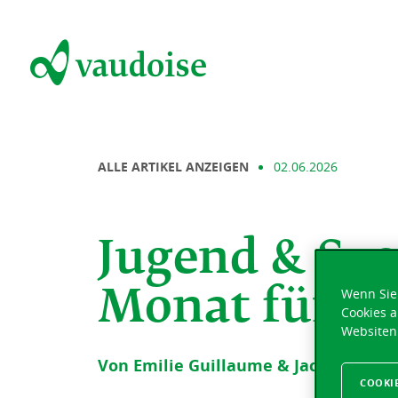
ALLE ARTIKEL ANZEIGEN
02.06.2026
Jugend & Spa
Wenn Sie 
Monat für di
Cookies a
Websiten
Von Emilie Guillaume & Jacqueline 
COOKI