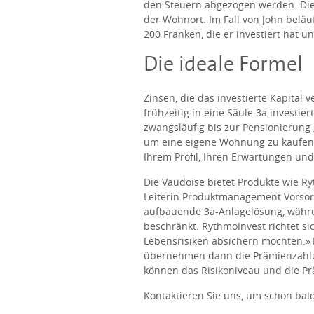
den Steuern abgezogen werden. Die
der Wohnort. Im Fall von John beläu
200 Franken, die er investiert hat u
Die ideale Formel
Zinsen, die das investierte Kapital
frühzeitig in eine Säule 3a investi
zwangsläufig bis zur Pensionierung
um eine eigene Wohnung zu kaufen. Si
Ihrem Profil, Ihren Erwartungen und 
Die Vaudoise bietet Produkte wie Ry
Leiterin Produktmanagement Vorsorge
aufbauende 3a-Anlagelösung, währe
beschränkt. RythmoInvest richtet si
Lebensrisiken absichern möchten.» I
übernehmen dann die Prämienzahlun
können das Risikoniveau und die Prä
Kontaktieren Sie uns, um schon bald