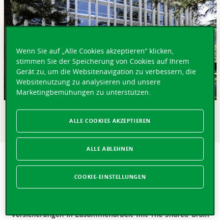
Wenn Sie auf „Alle Cookies akzeptieren“ klicken,
stimmen Sie der Speicherung von Cookies auf Ihrem
Gerät zu, um die Websitenavigation zu verbessern, die
Websitenutzung zu analysieren und unsere
Marketingbemühungen zu unterstützen.
KURZ GEFASST
ALLE COOKIES AKZEPTIEREN
ALLE ABLEHNEN
Pressemitteilung
Die Vaudoise führt ihren zweiten Hackathon durch
COOKIE-EINSTELLUNGEN
Lausanne, 05.09.2017 –
Nach einer erfolgreichen ersten
Ausgabe im Jahr 2016 organisieren die Vaudoise
Versicherungen in Zusammenarbeit mit The Shared Brain