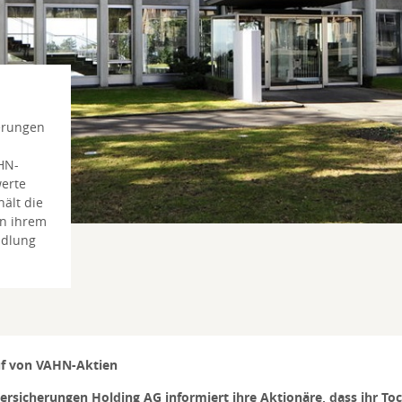
erungen
HN-
erte
ält die
in ihrem
ndlung
uf von VAHN-Aktien
ersicherungen Holding AG informiert ihre Aktionäre, dass ihr T