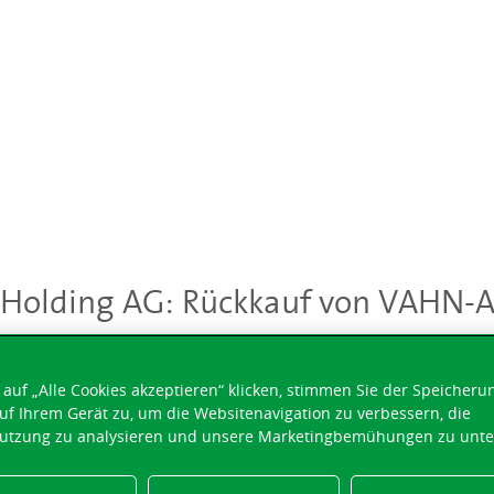
 Holding AG: Rückkauf von VAHN-A
auf „Alle Cookies akzeptieren“ klicken, stimmen Sie der Speicheru
uf Ihrem Gerät zu, um die Websitenavigation zu verbessern, die
utzung zu analysieren und unsere Marketingbemühungen zu unte