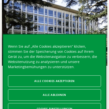
Wenn Sie auf „Alle Cookies akzeptieren“ klicken,
stimmen Sie der Speicherung von Cookies auf Ihrem
Gerät zu, um die Websitenavigation zu verbessern, die
Websitenutzung zu analysieren und unsere
Marketingbemühungen zu unterstützen.
KURZ GEFASST
ALLE COOKIES AKZEPTIEREN
Lausanne, 25.05.2021 – Die Vaudoise Versicherungen
starten heute eine Zusammenarbeit mit der
Genossenschaft Migros Zürich: Über das Start-up Toni
ALLE ABLEHNEN
Digital sollen Kunden des Grossverteilers digitale,
vereinfachte Versicherungslösungen im Bereich
COOKIE-EINSTELLUNGEN