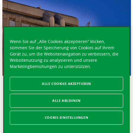
Wenn Sie auf „Alle Cookies akzeptieren“ klicken,
stimmen Sie der Speicherung von Cookies auf Ihrem
Gerät zu, um die Websitenavigation zu verbessern, die
Websitenutzung zu analysieren und unsere
Marketingbemühungen zu unterstützen.
ALLE COOKIES AKZEPTIEREN
KURZ GEFASST
Lausanne, 20. Juni 2022 – Die Gruppe Vaudoise
ALLE ABLEHNEN
Versicherungen unterstützt Popety.io bei deren
Expansion in die Deutschschweiz. Popety.io ist ein auf
digitale Lösungen für den Immobilienerwerb
COOKIE-EINSTELLUNGEN
spezialisiertes Start-up-Unternehmen. Das
Jungunternehmen hat sein erstes Büro in Zürich eröffnet