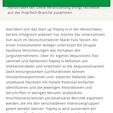
und nimmt am 21. Juni am Kongress «The Big
Handshake» teil. Diese Veranstaltung bringt Fachleute
aus der PropTech-Branche zusammen.
Nachdem sich das Start-up Popety.io in der Westschweiz
bereits erfolgreich etabliert hat, möchte das Unternehmen
nun auch im Deutschschweizer Markt Fuss fassen. Als
erster institutioneller Anleger unterstützt die Gruppe
Vaudoise Versicherungen das Vorhaben des
Jungunternehmens. Über ihr eigenes Akquisitions-Tool
sammelt und kombiniert Popety.io Millionen von
Immobiliendaten und erleichtert so die Akquisitionsarbeit.
Dank leistungsstarken Suchfunktionen können
Immobilienexpertinnen und -experten bebaute oder
unbebaute Parzellen mit hohem Potenzial einfacher
identifizieren und die jeweiligen Restriktionen und
Vorschriften in wenigen Minuten analysieren.
Anschliessend können personalisierte Berichte exportiert
werden, die mit den verschiedenen Interessengruppen
geteilt werden können. Popety.io wird ausserdem am