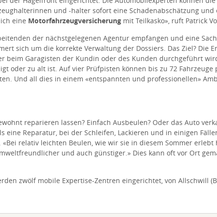
h bei der Hagelfront eingerichtet. Die Automobilexperten können 
zeughalterinnen und -halter sofort eine Schadenabschätzung und 
lich eine
Motorfahrzeugversicherung
mit Teilkasko», ruft Patrick V
beitenden der nächstgelegenen Agentur empfangen und eine Sachb
t sich um die korrekte Verwaltung der Dossiers. Das Ziel? Die Ent
r beim Garagisten der Kundin oder des Kunden durchgeführt wird,
gt oder zu alt ist. Auf vier Prüfpisten können bis zu 72 Fahrzeuge
ten. Und all dies in einem «entspannten und professionellen» Ambi
ewohnt reparieren lassen? Einfach Ausbeulen? Oder das Auto verka
als eine Reparatur, bei der Schleifen, Lackieren und in einigen F
 «Bei relativ leichten Beulen, wie wir sie in diesem Sommer erlebt
mweltfreundlicher und auch günstiger.» Dies kann oft vor Ort gema
en zwölf mobile Expertise-Zentren eingerichtet, von Allschwill (BL