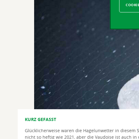
COOKI
KURZ GEFASST
Glücklicherweise waren die Hagelunwetter in diesem
nicht so heftig wie 2021, aber die Vaudoise ist auch in