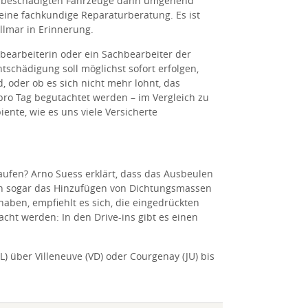
die beschädigten Fahrzeuge dann umgehend
eine fachkundige Reparaturberatung. Es ist
ollmar in Erinnerung.
earbeiterin oder ein Sachbearbeiter der
schädigung soll möglichst sofort erfolgen,
 oder ob es sich nicht mehr lohnt, das
 pro Tag begutachtet werden – im Vergleich zu
ente, wie es uns viele Versicherte
ufen? Arno Suess erklärt, dass das Ausbeulen
ällen sogar das Hinzufügen von Dichtungsmassen
 haben, empfiehlt es sich, die eingedrückten
cht werden: In den Drive-ins gibt es einen
) über Villeneuve (VD) oder Courgenay (JU) bis