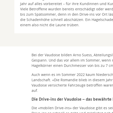
Jahr auf alles vorbereitet – für ihre Kundinnen und K
Viele Betroffene wurden bereits entschädigt oder wer
bis zum Spätsommer, denn in den Drive-ins vor Ort läs
die Schadenhöhe schnell abschätzen. Ein Hagelschaden
einem also nicht die Laune trüben.
Bei der Vaudoise bilden Arno Suess, Abteilungs
Gespann. Und das vor allem im Sommer, wenn mi
Hagelkörner einen Durchmesser von bis zu 7 cm!»
Auch wenn es im Sommer 2022 kaum Niederschlä
Landschaft. «Die Romandie blieb in diesem Jahr 
Vaudoise versicherte Fahrzeuge betroffen waren
auf.
Die Drive-ins der Vaudoise – das bewährte
Die «mobilen Drive-ins» der Vaudoise gibt es se