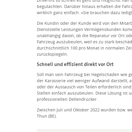
Drive-ins so schnell es geht und möglichst na
begutachten. Darüber hinaus erhalten die Fahr
wirklich ganz einfach: «Sie brauchen dazu ledig
Die Kundin oder der Kunde wird von den Mitar
Dienststelle Leistungen Vermögenskunden kümmer
unabhängig davon, ob die Reparatur vor Ort ode
Fahrzeug auszubeulen, weil es zu stark beschädi
durchschnittlich 100 pro Monat in normalen Zei
zurückspiegeln.
Schnell und effizient direkt vor Ort
Soll man sein Fahrzeug bei Hagelschäden wie g
der Karosserie viel weniger Aufwand darstellt, 
oder der Austausch von Teilen erforderlich sind.
Stellen einfach auszubeulen. Diese Lösung ist u
professionellen Dellendrücker.
Zwischen Juli und Oktober 2022 wurden bzw. werd
Thun (BE).