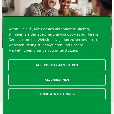
Wenn Sie auf „Alle Cookies akzeptieren“ klicken,
stimmen Sie der Speicherung von Cookies auf Ihrem
Gerät zu, um die Websitenavigation zu verbessern, die
Websitenutzung zu analysieren und unsere
Marketingbemühungen zu unterstützen.
KURZ GEFASST
ALLE COOKIES AKZEPTIEREN
Es ist immer ein guter Zeitpunkt, um mit Sparen
anzufangen. Sei es, um Ihren Lebensstandard bei der
Pensionierung aufrechtzuerhalten oder Ihre Liebsten
ALLE ABLEHNEN
finanziell abzusichern: Entscheiden Sie sich für eine
massgeschneiderte Vorsorgelösung und investieren Sie
in Ihre Zukunft für ein Morgen ohne Sorgen.
COOKIE-EINSTELLUNGEN
Investieren Sie rechtzeitig