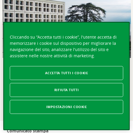
Cliccando su “Accetta tutti i cookie”, l'utente accetta di
memorizzare i cookie sul dispositivo per migliorare la
navigazione del sito, analizzare l'utilizzo del sito e
assistere nelle nostre attività di marketing.
IN BREVE
ACCETTA TUTTI I COOKIE
Losanna, 23.3.2016 – La Vaudoise Assicurazioni annuncia
l’acquisto della totalità del capitale azionario della società
RIFIUTA TUTTI
Animalia SA detenuta dalla Assura Holding SA.
L’assicurazione, specializzata nella copertura malattia e
infortuni di animali domestici (gatti e cani), va a
IMPOSTAZIONI COOKIE
completare la gamma di prodotti offerti dalla Vaudoise.
Comunicato stampa