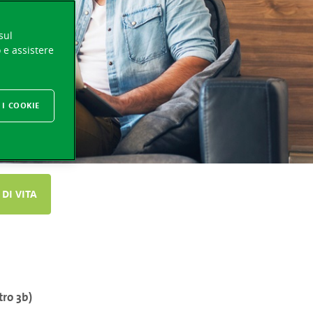
sul
o e assistere
 I COOKIE
 DI VITA
tro 3b)