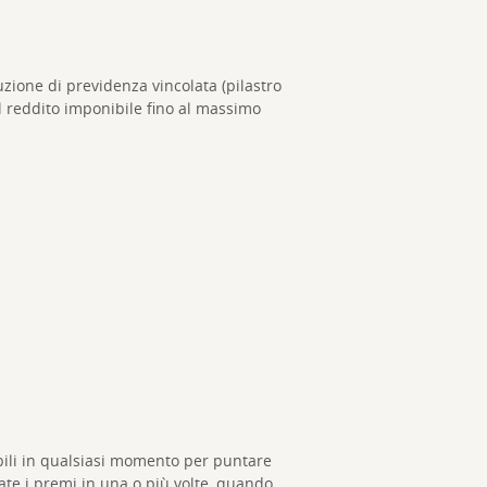
uzione di previdenza vincolata (pilastro
l reddito imponibile fino al massimo
abili in qualsiasi momento per puntare
sate i premi in una o più volte, quando