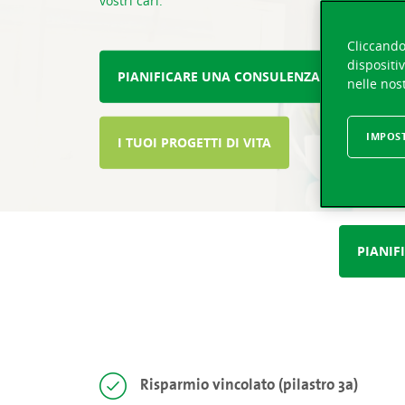
vostri cari.
Cliccando 
dispositiv
PIANIFICARE UNA CONSULENZA PREVIDENZI
nelle nost
IMPOS
I TUOI PROGETTI DI VITA
PIANIF
Risparmio vincolato (pilastro 3a)