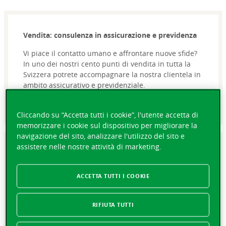
Vendita: consulenza in assicurazione e previdenza
Vi piace il contatto umano e affrontare nuove sfide?
In uno dei nostri cento punti di vendita in tutta la
Svizzera potrete accompagnare la nostra clientela in
ambito assicurativo e previdenziale.
Cliccando su “Accetta tutti i cookie”, l'utente accetta di
memorizzare i cookie sul dispositivo per migliorare la
navigazione del sito, analizzare l'utilizzo del sito e
assistere nelle nostre attività di marketing.
Vendita: servizio alla clientela
Le nostre collaboratrici e i nostri collaboratori
ACCETTA TUTTI I COOKIE
accolgono i clienti nelle agenzie o rispondono al
telefono alle loro domande, analizzano e gestiscono i
RIFIUTA TUTTI
contratti per i nostri consulenti e i broker nei settori
privato e aziendale. Secondo le competenze