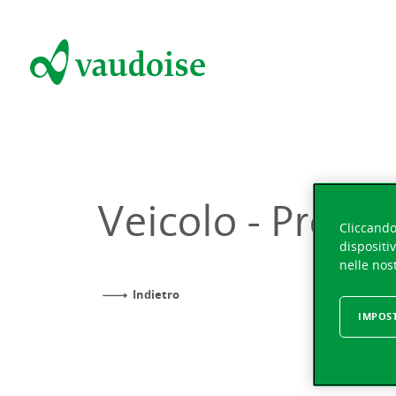
Veicolo - Protez
Cliccando 
dispositiv
nelle nost
Indietro
IMPOS