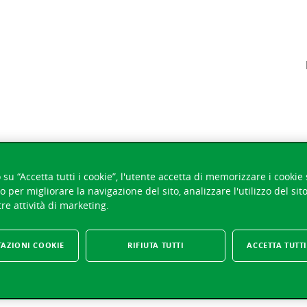
ione dei beni
su “Accetta tutti i cookie”, l'utente accetta di memorizzare i cookie 
o per migliorare la navigazione del sito, analizzare l'utilizzo del sit
re attività di marketing.
TAZIONI COOKIE
RIFIUTA TUTTI
ACCETTA TUTTI