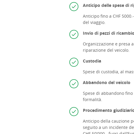
A
nticipo delle spese di r
Anticipo fino a CHF 5000.
del viaggio.
Invio di pezzi di ricambi
Organizzazione e presa a c
riparazione del veicolo.
Custodia
Spese di custodia, al ma
Abbandono del veicolo
Spese di abbandono fino a
formalità.
Procedimento giudiziari
Anticipo della cauzione p
seguito a un incidente del
CHF 50'000.- fuori dall’Eu