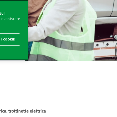
sul
o e assistere
 I COOKIE
rica, trottinette elettrica