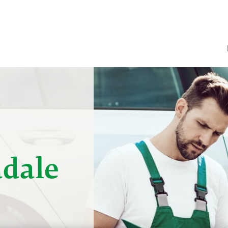
E
adale