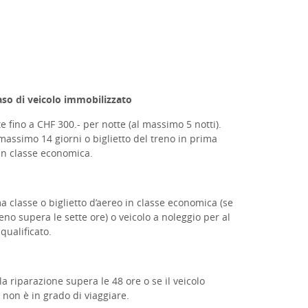
aso di veicolo immobilizzato
 fino a CHF 300.- per notte (al massimo 5 notti).
 massimo 14 giorni o
biglietto del treno in prima
 in classe economica.
ma classe o biglietto d’aereo in classe economica (se
reno supera le sette ore) o veicolo a noleggio per al
qualificato.
la riparazione supera le 48 ore o se il veicolo
 non è in grado di viaggiare.