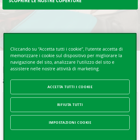
SCOPRIRE LE NOSTRE COPERTURE
Cliccando su “Accetta tutti i cookie”, l'utente accetta di
memorizzare i cookie sul dispositivo per migliorare la
navigazione del sito, analizzare l'utilizzo del sito e
Le nostre coperture Assistance e
assistere nelle nostre attività di marketing.
assicurazione Viaggi
ACCETTA TUTTI I COOKIE
RIFIUTA TUTTI
Assicurazione viaggio e annullamento
IMPOSTAZIONI COOKIE
Non lasciate che un imprevisto rovini i vostri progetti di
viaggio.