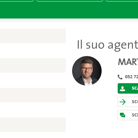
Il suo agen
MAR
052 72
SCA
SC
SC