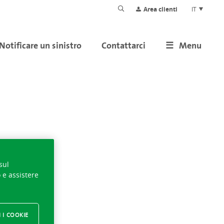
Area clienti
IT
Notificare un sinistro
Contattarci
Menu
sul
o e assistere
 I COOKIE