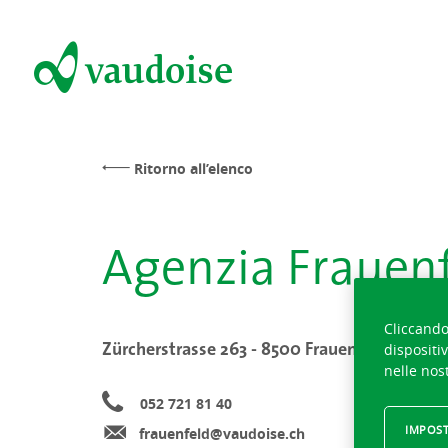
Ritorno all’elenco
Agenzia Frauen
Cliccando 
Zürcherstrasse 263 - 8500 Frauenfeld
dispositiv
nelle nost
052 721 81 40
IMPOST
frauenfeld@vaudoise.ch