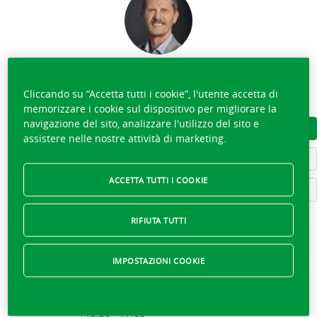
BRUNO TSCHANZ
Cliccando su “Accetta tutti i cookie”, l'utente accetta di
033 225 00 40
memorizzare i cookie sul dispositivo per migliorare la
navigazione del sito, analizzare l'utilizzo del sito e
SCARICARE IL BIGLIETTO DA VISITA
assistere nelle nostre attività di marketing.
SCOPRIRE LA SQUADRA
ACCETTA TUTTI I COOKIE
SCRIVERE A BRUNO TSCHANZ
RIFIUTA TUTTI
Aperto,
chiude alle 12:00
IMPOSTAZIONI COOKIE
08:00 - 12:00
lunedì
13:30 - 17:00