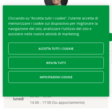
BRUNO TSCHANZ
Cliccando su “Accetta tutti i cookie”, l'utente accetta di
memorizzare i cookie sul dispositivo per migliorare la
033 748 44 66
navigazione del sito, analizzare l'utilizzo del sito e
assistere nelle nostre attività di marketing.
SCARICARE IL BIGLIETTO DA VISITA
SCOPRIRE LA SQUADRA
ACCETTA TUTTI I COOKIE
SCRIVERE A BRUNO TSCHANZ
RIFIUTA TUTTI
IMPOSTAZIONI COOKIE
Attualmente chiuso,
apre lunedì a 08:00
08:00 - 12:00
lunedì
14:00 - 17:00 (Su appuntamento)