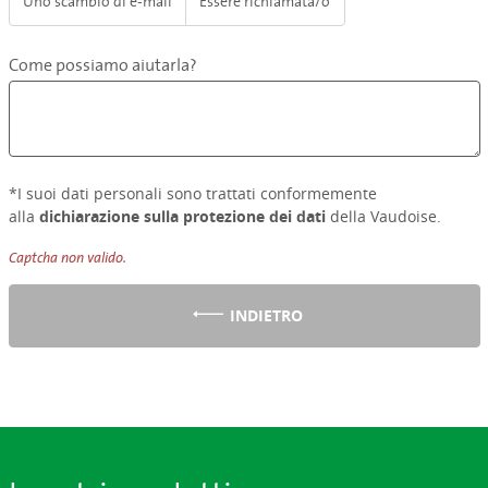
Uno scambio di e-mail
Essere richiamata/o
Come possiamo aiutarla?
*I suoi dati personali sono trattati conformemente
alla
dichiarazione sulla protezione dei dati
della Vaudoise.
Captcha non valido.
INDIETRO