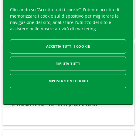
dovuta a una malattia. Le indennità giornaliere
Cliccando su “Accetta tutti i cookie”, l'utente accetta di
consentono loro di mantenere il potere d’acquisto
memorizzare i cookie sul dispositivo per migliorare la
durante l’assenza.
navigazione del sito, analizzare l'utilizzo del sito e
assistere nelle nostre attività di marketing.
ACCETTA TUTTI I COOKIE
Assicurazione infortuni
obbligatoria (LAINF)
RIFIUTA TUTTI
Tutelatevi dalle conseguenze di infortuni professionali
IMPOSTAZIONI COOKIE
e non professionali. Le vostre collaboratrici e i vostri
collaboratori sono indennizzati in caso di interruzione
del lavoro, le loro spese mediche e quelle legate alla
prevenzione dei rischi sono prese a carico.