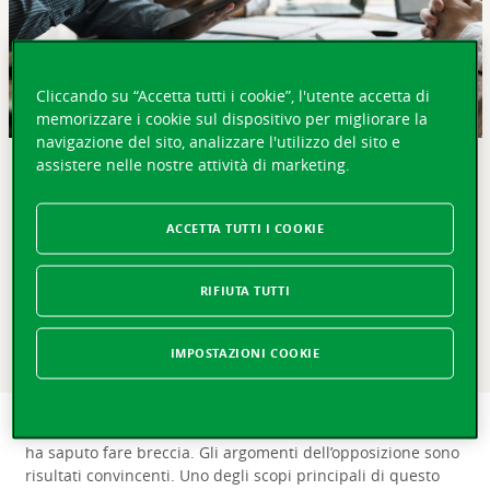
Cliccando su “Accetta tutti i cookie”, l'utente accetta di
memorizzare i cookie sul dispositivo per migliorare la
navigazione del sito, analizzare l'utilizzo del sito e
assistere nelle nostre attività di marketing.
IN BREVE
Chiamato a esprimersi sul futuro della previdenza
ACCETTA TUTTI I COOKIE
obbligatoria, il popolo svizzero ha deciso di respingere la
riforma della LPP. Nell’immediato, il sistema manterrà
dunque la sua forma attuale, nonostante i timori in
RIFIUTA TUTTI
termini di sostenibilità del suo finanziamento. Ciò
dimostra anche l’attaccamento delle cittadine e dei
IMPOSTAZIONI COOKIE
cittadini svizzeri al principio dei tre pilastri.
Il testo sottoposto al popolo, estremamente complesso, non
ha saputo fare breccia. Gli argomenti dell’opposizione sono
risultati convincenti. Uno degli scopi principali di questo