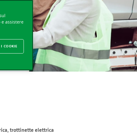
sul
o e assistere
 I COOKIE
rica, trottinette elettrica