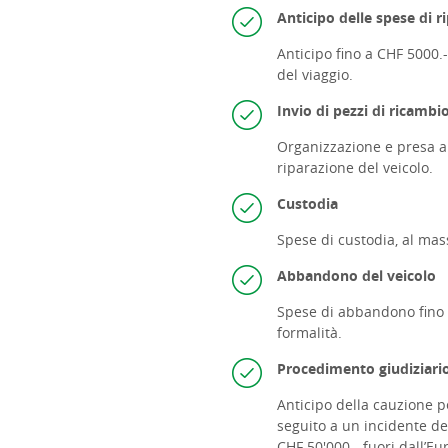
A
nticipo delle spese di r
Anticipo fino a CHF 5000.
del viaggio.
Invio di pezzi di ricambi
Organizzazione e presa a c
riparazione del veicolo.
Custodia
Spese di custodia, al ma
Abbandono del veicolo
Spese di abbandono fino a
formalità.
Procedimento giudiziari
Anticipo della cauzione p
seguito a un incidente del
CHF 50'000.- fuori dall’Eu