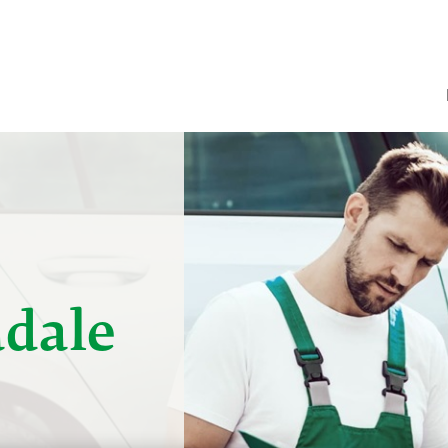
E
adale