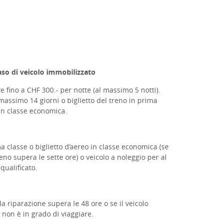
aso di veicolo immobilizzato
 fino a CHF 300.- per notte (al massimo 5 notti).
 massimo 14 giorni o
biglietto del treno in prima
 in classe economica.
ma classe o biglietto d’aereo in classe economica (se
reno supera le sette ore) o veicolo a noleggio per al
qualificato.
la riparazione supera le 48 ore o se il veicolo
 non è in grado di viaggiare.