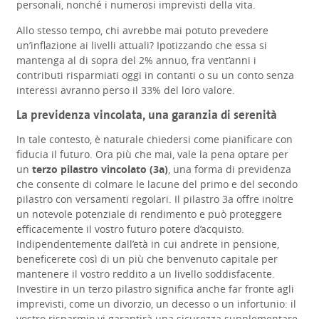
personali, nonché i numerosi imprevisti della vita.
Allo stesso tempo, chi avrebbe mai potuto prevedere
un’inflazione ai livelli attuali? Ipotizzando che essa si
mantenga al di sopra del 2% annuo, fra vent’anni i
contributi risparmiati oggi in contanti o su un conto senza
interessi avranno perso il 33% del loro valore.
La previdenza vincolata, una garanzia di serenità
In tale contesto, è naturale chiedersi come pianificare con
fiducia il futuro. Ora più che mai, vale la pena optare per
un
terzo pilastro vincolato (3a)
, una forma di previdenza
che consente di colmare le lacune del primo e del secondo
pilastro con versamenti regolari. Il pilastro 3a offre inoltre
un notevole potenziale di rendimento e può proteggere
efficacemente il vostro futuro potere d’acquisto.
Indipendentemente dall’età in cui andrete in pensione,
beneficerete così di un più che benvenuto capitale per
mantenere il vostro reddito a un livello soddisfacente.
Investire in un terzo pilastro significa anche far fronte agli
imprevisti, come un divorzio, un decesso o un infortunio: il
vostro risparmio vi garantirà una sicurezza supplementare