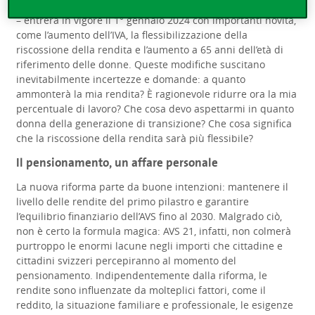
così, AVS 21 – approvata di stretta misura a settembre 2022
– entrerà in vigore il 1° gennaio 2024 con importanti novità,
come l’aumento dell’IVA, la flessibilizzazione della
riscossione della rendita e l’aumento a 65 anni dell’età di
riferimento delle donne. Queste modifiche suscitano
inevitabilmente incertezze e domande: a quanto
ammonterà la mia rendita? È ragionevole ridurre ora la mia
percentuale di lavoro? Che cosa devo aspettarmi in quanto
donna della generazione di transizione? Che cosa significa
che la riscossione della rendita sarà più flessibile?
Il pensionamento, un affare personale
La nuova riforma parte da buone intenzioni: mantenere il
livello delle rendite del primo pilastro e garantire
l’equilibrio finanziario dell’AVS fino al 2030. Malgrado ciò,
non è certo la formula magica: AVS 21, infatti, non colmerà
purtroppo le enormi lacune negli importi che cittadine e
cittadini svizzeri percepiranno al momento del
pensionamento. Indipendentemente dalla riforma, le
rendite sono influenzate da molteplici fattori, come il
reddito, la situazione familiare e professionale, le esigenze