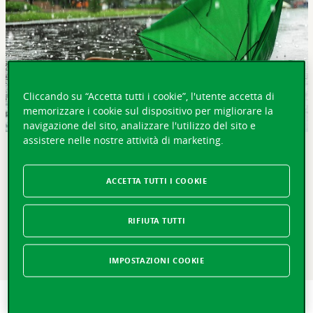
Cliccando su “Accetta tutti i cookie”, l'utente accetta di
memorizzare i cookie sul dispositivo per migliorare la
navigazione del sito, analizzare l'utilizzo del sito e
assistere nelle nostre attività di marketing.
IN BREVE
ACCETTA TUTTI I COOKIE
Nelle regioni del nostro paese colpite dal maltempo a
inizio estate non è purtroppo bastato il sole splendente
di luglio e agosto per far dimenticare gli ingenti danni. Di
RIFIUTA TUTTI
anno in anno, gli episodi climatici estremi si intensificano
sempre di più: come proteggersi efficacemente dai
capricci della natura?
IMPOSTAZIONI COOKIE
Dal Ticino al Lago di Costanza, dai Grigioni a Morges,