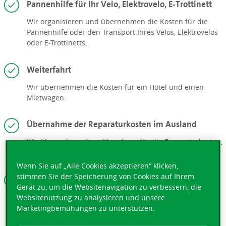
Pannenhilfe für Ihr Velo, Elektrovelo, E-Trottinett
Wir organisieren und übernehmen die Kosten für die
Pannenhilfe oder den Transport Ihres Velos, Elektrovelos
oder E-Trottinetts.
Weiterfahrt
Wir übernehmen die Kosten für ein Hotel und einen
Mietwagen.
Übernahme der Reparaturkosten im Ausland
Wir überweisen einen Vorschuss für die Reparaturkosten,
damit Sie Ihre Reise fortsetzen können.
Wenn Sie auf „Alle Cookies akzeptieren“ klicken,
stimmen Sie der Speicherung von Cookies auf Ihrem
Übernahme des Selbstbehalts
Gerät zu, um die Websitenavigation zu verbessern, die
Bei einem Unfall mit einem Mietwagen wird Ihr
Websitenutzung zu analysieren und unsere
Selbstbehalt übernommen, auch bei eigenem
Marketingbemühungen zu unterstützen.
Verschulden.